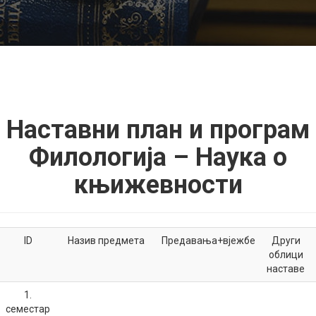
Наставни план и програм
Филологија – Наука о
књижевности
ID
Назив предмета
Предавања+вјежбе
Други
облици
наставе
1.
семестар