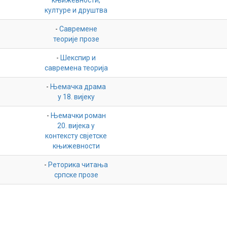
књижевности,
културе и друштва
-
Савремене
теорије прозе
-
Шекспир и
савремена теорија
-
Њемачка драма
у 18. вијеку
-
Њемачки роман
20. вијека у
контексту свјетске
књижевности
-
Реторика читања
српске прозе