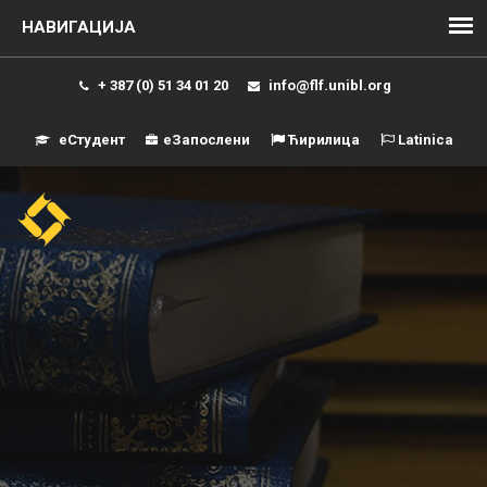
+ 387 (0) 51 34 01 20
info@flf.unibl.org
еСтудент
еЗапослени
Ћирилица
Latinica
Навиг