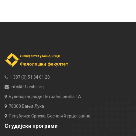
Универзитет у Бањој Луци
Филолошки факултет
+ 387 (0) 51 34 01 20
info@flf.unibl.org
Булевар војводе Петра Бојовића 1А
78000 Бања Лука
Република Српска, Босна и Херцеговина
Студијски програми