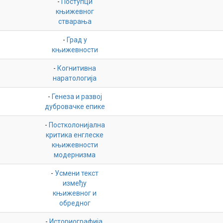
-
Поступци
књижевног
стварања
-
Град у
књижевности
-
Когнитивна
наратологија
-
Генеза и развој
дубровачке епике
-
Постколонијална
критика енглеске
књижевности
модернизма
-
Усмени текст
између
књижевног и
обредног
-
Историографија,