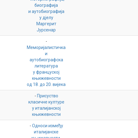
биографија
и аутобиографија
у дјелу
Маргерит
Јурсенар
-
Меморијалистичка
и
аутобиографска
литература
у француској
књижевности
од 18. до 20. вијека
-
Присуство
класичне културе
у италијанској
књижевности
-
Односи између
италијанске