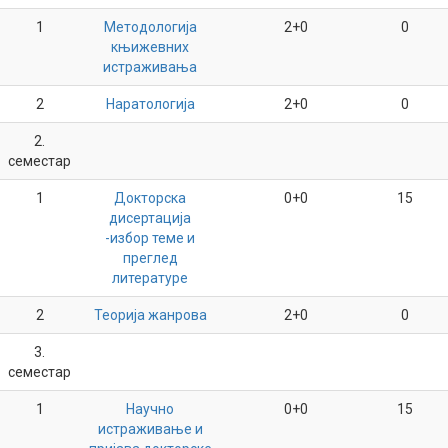
1
Методологија
2+0
0
књижевних
истраживања
2
Наратологија
2+0
0
2.
семестар
1
Докторска
0+0
15
дисертација
-избор теме и
преглед
литературе
2
Теорија жанрова
2+0
0
3.
семестар
1
Научно
0+0
15
истраживање и