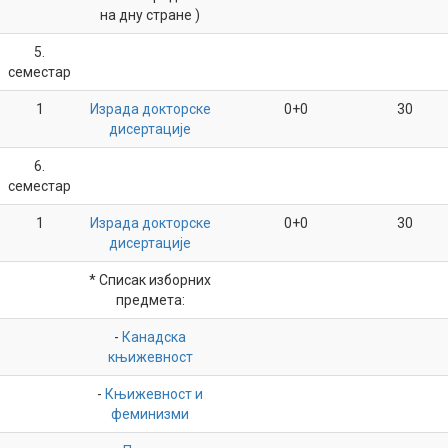
на дну стране )
5.
семестар
1
Израда докторске
0+0
30
дисертације
6.
семестар
1
Израда докторске
0+0
30
дисертације
* Списак изборних
предмета:
-
Канадска
књижевност
-
Књижевност и
феминизми