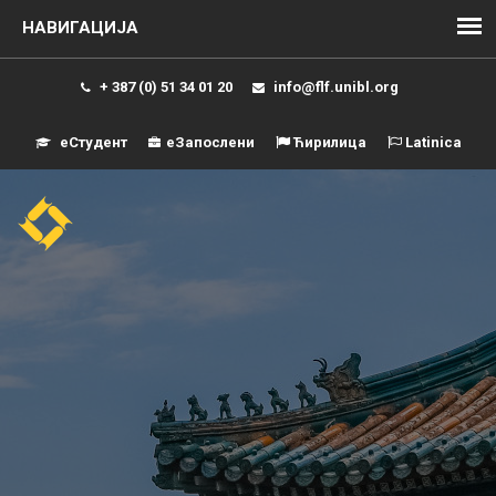
+ 387 (0) 51 34 01 20
info@flf.unibl.org
еСтудент
еЗапослени
Ћирилица
Latinica
Навиг