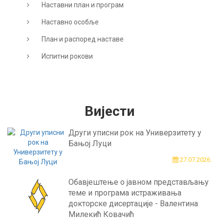
Наставни план и програм
Наставно особље
План и распоред наставе
Испитни рокови
Вијести
Други уписни рок на Универзитету у
Бањој Луци
27.07.2026.
Обавјештење о јавном представљању
теме и програма истраживања
докторске дисертације - Валентина
Милекић Ковачић