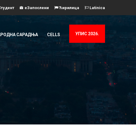
тудент
еЗапослени
Ћирилица
Latinica
УПИС 2026.
РОДНА САРАДЊА
CELLS