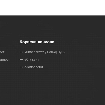
Корисни линкови
ост
Универзитет у Бањој Луци
жевност
еСтудент
еЗапослени