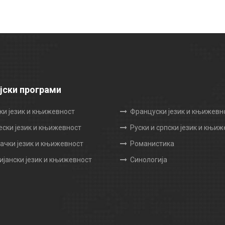
јски програми
ки језик и књижевност
Француски језик и књижевн
ески језик и књижевност
Руски и српски језик и књи
чки језик и књижевност
Романистика
ијански језик и књижевност
Синологија