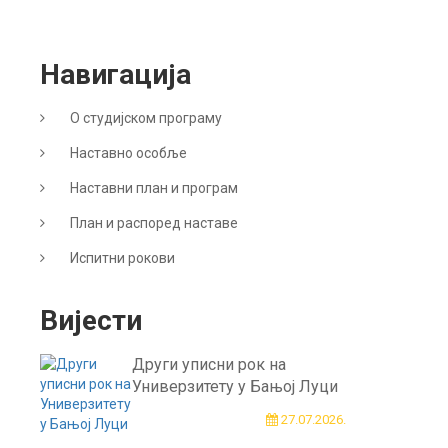
Навигација
О студијском програму
Наставно особље
Наставни план и програм
План и распоред наставе
Испитни рокови
Вијести
Други уписни рок на
Универзитету у Бањој Луци
27.07.2026.