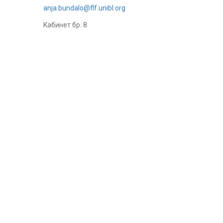
anja.bundalo@flf.unibl.org
Kабинет бр. 8