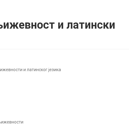
њижевност и латински
ижевности и латинског језика
књижевности