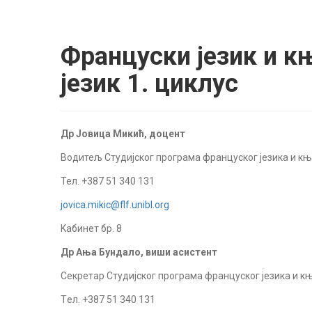
Француски језик и к
језик 1. циклус
Др Јовица Микић, доцент
Водитељ Студијског програма француског језика и књ
Тел. +387 51 340 131
jovica.mikic@flf.unibl.org
Kабинет бр. 8
Др Ања Бундало, виши асистент
Секретар Студијског програма француског језика и 
Tел. +387 51 340 131