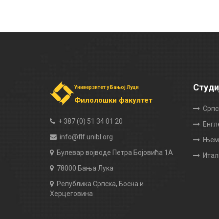
Студи
Универзитет у Бањој Луци
Филолошки факултет
Српс
+ 387 (0) 51 34 01 20
Енгл
info@flf.unibl.org
Њема
Булевар војводе Петра Бојовића 1А
Итал
78000 Бања Лука
Република Српска, Босна и
Херцеговина