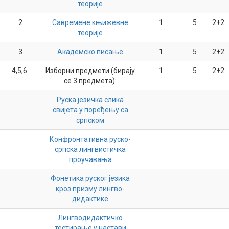
теорије
2
Савремене књижевне
1
5
2+2
теорије
3
Академско писање
1
5
2+2
4,5,6.
Изборни предмети (бирају
1
5
2+2
се 3 предмета):
Руска језичка слика
свијета у поређењу са
српском
Конфронтативна руско-
српска лингвистичка
проучавања
Фонетика руског језика
кроз призму лингво-
дидактике
Лингводидактичко
тестирање у настави