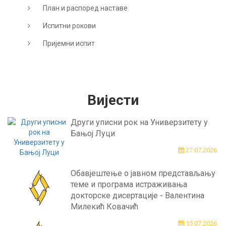
План и распоред наставе
Испитни рокови
Пријемни испит
Вијести
Други уписни рок на Универзитету у
Бањој Луци
27.07.2026.
Обавјештење о јавном представљању
теме и програма истраживања
докторске дисертације - Валентина
Милекић Ковачић
15.07.2026.