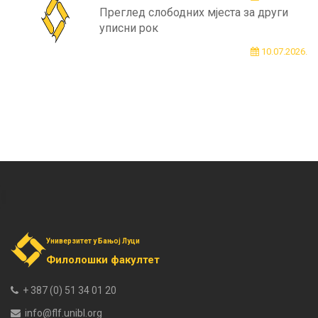
Преглед слободних мјеста за други
уписни рок
10.07.2026.
Универзитет у Бањој Луци
Филолошки факултет
+ 387 (0) 51 34 01 20
info@flf.unibl.org