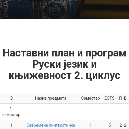
Наставни план и програм
Руски језик и
књижевност 2. циклус
ID
Назив предмета
Семестар
ECTS
П+В
1.
семестар
1
Савремене лингвистичке
1
5
2+2