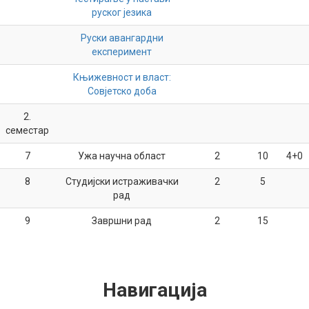
руског језика
Руски авангардни
експеримент
Књижевност и власт:
Совјетско доба
2.
семестар
7
Ужа научна област
2
10
4+0
8
Студијски истраживачки
2
5
рад
9
Завршни рад
2
15
Навигација