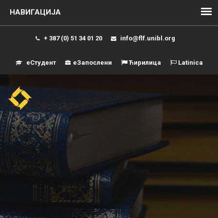
+ 387 (0) 51 34 01 20
info@flf.unibl.org
еСтудент
еЗапослени
Ћирилица
Latinica
Навиг