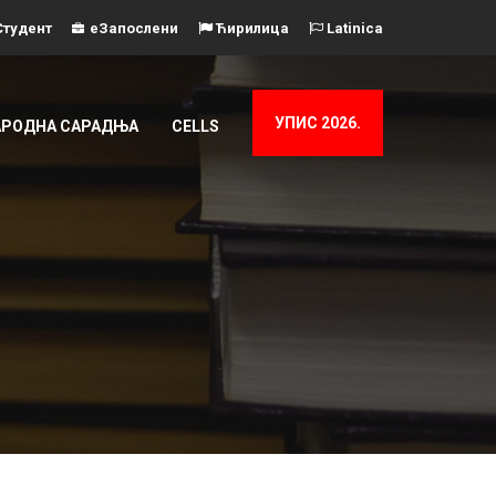
тудент
еЗапослени
Ћирилица
Latinica
УПИС 2026.
РОДНА САРАДЊА
CELLS