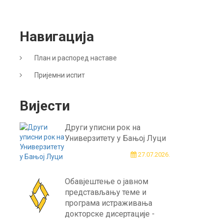
Навигација
План и распоред наставе
Пријемни испит
Вијести
Други уписни рок на
Универзитету у Бањој Луци
27.07.2026.
Обавјештење о јавном
представљању теме и
програма истраживања
докторске дисертације -