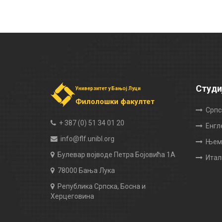
Студи
Универзитет у Бањој Луци
Филолошки факултет
Српс
+ 387 (0) 51 34 01 20
Енгл
info@flf.unibl.org
Њема
Булевар војводе Петра Бојовића 1А
Итал
78000 Бања Лука
Република Српска, Босна и
Херцеговина