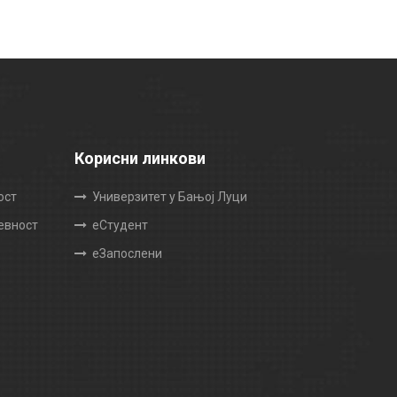
Корисни линкови
ост
Универзитет у Бањој Луци
жевност
еСтудент
еЗапослени