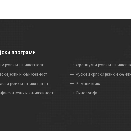
јски програми
ки језик и књижевност
Француски језик и књижевн
ески језик и књижевност
Руски и српски језик и књи
чки језик и књижевност
Романистика
ијански језик и књижевност
Синологија