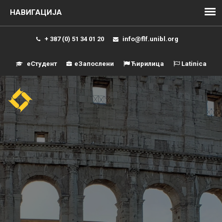
+ 387 (0) 51 34 01 20
info@flf.unibl.org
еСтудент
еЗапослени
Ћирилица
Latinica
Навиг