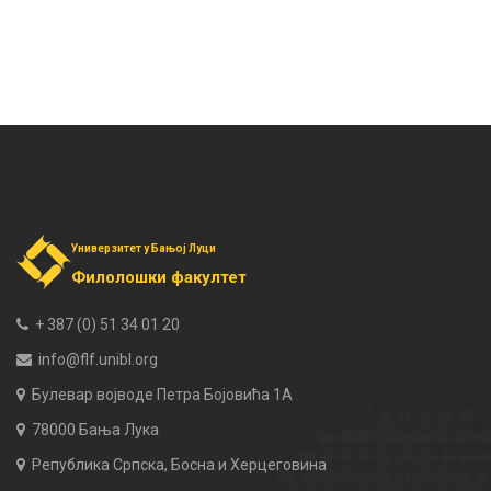
Универзитет у Бањој Луци
Филолошки факултет
+ 387 (0) 51 34 01 20
info@flf.unibl.org
Булевар војводе Петра Бојовића 1А
78000 Бања Лука
Република Српска, Босна и Херцеговина