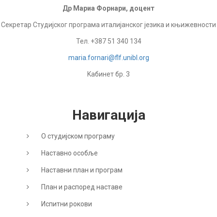
Др Мариа Форнари, доцент
Секретар Студијског програма италијанског језика и књижевности
Тел. +387 51 340 134
maria.fornari@flf.unibl.org
Kабинет бр. 3
Навигација
О студијском програму
Наставно особље
Наставни план и програм
План и распоред наставе
Испитни рокови