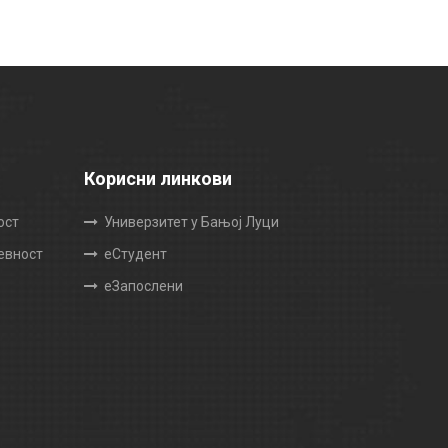
Корисни линкови
ост
Универзитет у Бањој Луци
жевност
еСтудент
еЗапослени