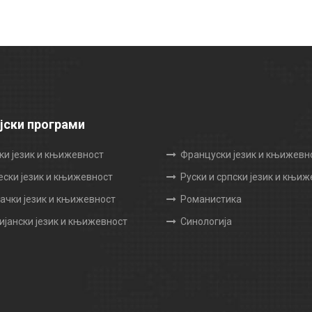
јски програми
ки језик и књижевност
Француски језик и књижевн
ески језик и књижевност
Руски и српски језик и књи
чки језик и књижевност
Романистика
ијански језик и књижевност
Синологија