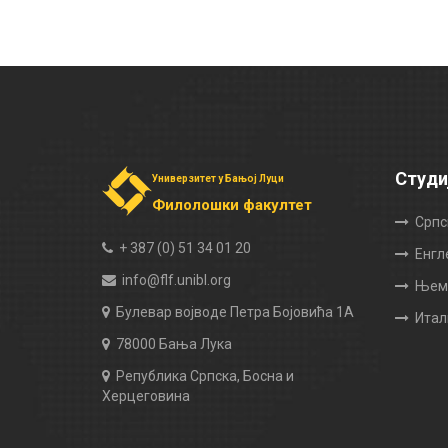
Студи
Универзитет у Бањој Луци
Филолошки факултет
Српс
+ 387 (0) 51 34 01 20
Енгл
info@flf.unibl.org
Њема
Булевар војводе Петра Бојовића 1А
Итал
78000 Бања Лука
Република Српска, Босна и
Херцеговина