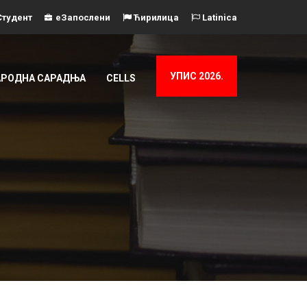
тудент
еЗапослени
Ћирилица
Latinica
УПИС 2026.
РОДНА САРАДЊА
CELLS