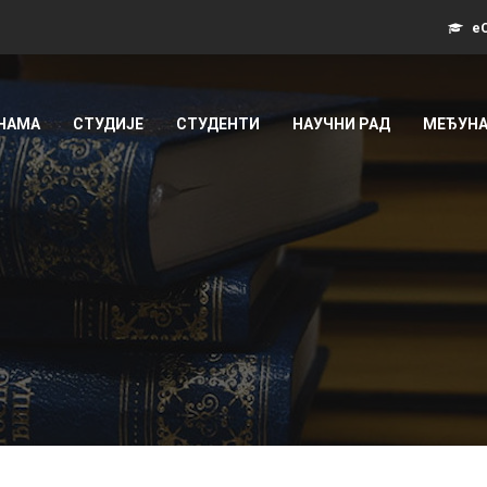
еС
 НАМА
СТУДИЈЕ
СТУДЕНТИ
НАУЧНИ РАД
МЕЂУНА