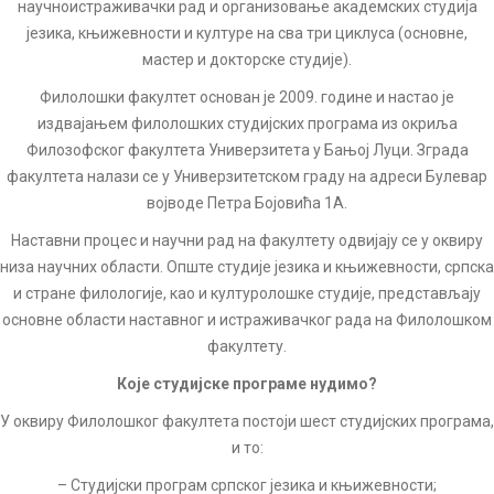
научноистраживачки рад и организовање академских студија
језика, књижевности и културе на сва три циклуса (основне,
мастер и докторске студије).
Филолошки факултет основан је 2009. године и настао је
издвајањем филолошких студијских програма из окриља
Филозофског факултета Универзитета у Бањој Луци. Зграда
факултета налази се у Универзитетском граду на адреси Булевар
војводе Петра Бојовића 1А.
Наставни процес и научни рад на факултету одвијају се у оквиру
низа научних области. Опште студије језика и књижевности, српска
и стране филологије, као и културолошке студије, представљају
основне области наставног и истраживачког рада на Филолошком
факултету.
Које студијске програме нудимо?
У оквиру Филолошког факултета постоји шест студијских програма,
и то:
– Студијски програм српског језика и књижевности;