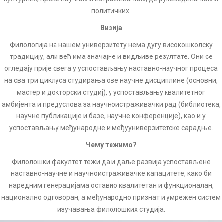
политичких.
Визија
Филологија на нашем универзитету нема дугу високошколску
традицију, али већ има значајне и видљиве резултате. Они се
огледају прије свега у успостављању наставно-научног процеса
на сва три циклуса студирања ове научне дисциплине (основни,
мастер и докторски студиј), у успостављању квалитетног
амбијента и предуслова за научноистраживачки рад (библиотека,
научне публикације и базе, научне конференције), као и у
успостављању међународне и међууниверзитетске сарадње.
Чему тежимо?
Филолошки факултет тежи да и даље развија успостављене
наставно-научне и научноистраживачке капацитете, како би
наредним генерацијама оставио квалитетан и функционалан,
национално одговоран, а међународно признат и умрежен систем
изучавања филолошких студија.