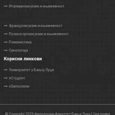
Италијански језик и књижевност
Француски језик и књижевност
Руски и српски језик и књижевност
Романистика
Синологија
Корисни линкови
Универзитет у Бањој Луци
еСтудент
еЗапослени
© Copyright 2023 Филолошки факултет Бања Лука | Сва права