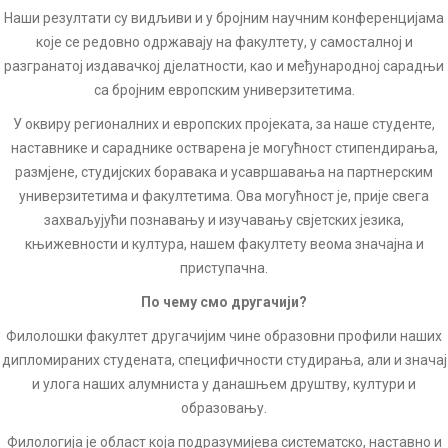
Наши резултати су видљиви и у бројним научним конференцијама
које се редовно одржавају на факултету, у самосталној и
разгранатој издавачкој дјелатности, као и међународној сарадњи
са бројним европским универзитетима.
У оквиру регионалних и европских пројеката, за наше студенте,
наставнике и сараднике остварена је могућност стипендирања,
размјене, студијских боравака и усавршавања на партнерским
универзитетима и факултетима. Ова могућност је, прије свега
захваљујући познавању и изучавању свјетских језика,
књижевности и култура, нашем факултету веома значајна и
приступачна.
По чему смо другачији?
Филолошки факултет другачијим чине образовни профили наших
дипломираних студената, специфичности студирања, али и значај
и улога наших алумниста у данашњем друштву, култури и
образовању.
Филологија је област која подразумијева систематско, наставно и