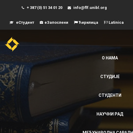
+ 387 (0) 51 34 01 20
info@flf.unibl.org
еСтудент
еЗапослени
Ћирилица
Latinica
Навиг
О НАМА
СТУДИЈЕ
СТУДЕНТИ
НАУЧНИ РАД
МЕЂУНАРОДНА САРАД