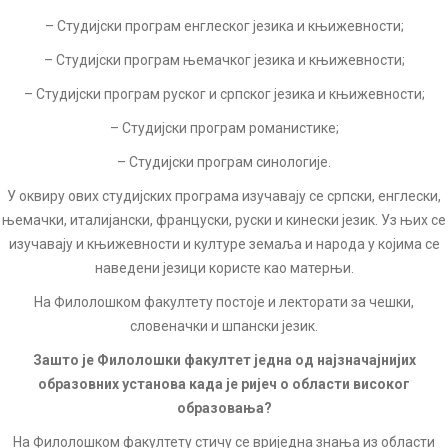
– Студијски програм енглеског језика и књижевности;
– Студијски програм њемачког језика и књижевности;
– Студијски програм руског и српског језика и књижевности;
– Студијски програм романистике;
– Студијски програм синологије.
У оквиру ових студијских програма изучавају се српски, енглески,
њемачки, италијански, француски, руски и кинески језик. Уз њих се
изучавају и књижевности и културе земаља и народа у којима се
наведени језици користе као матерњи.
На Филолошком факултету постоје и лекторати за чешки,
словеначки и шпански језик.
Зашто је Филолошки факултет једна од најзначајнијих
образовних установа када је ријеч о области високог
образовања?
На Филолошком факултету стичу се вриједна знања из области