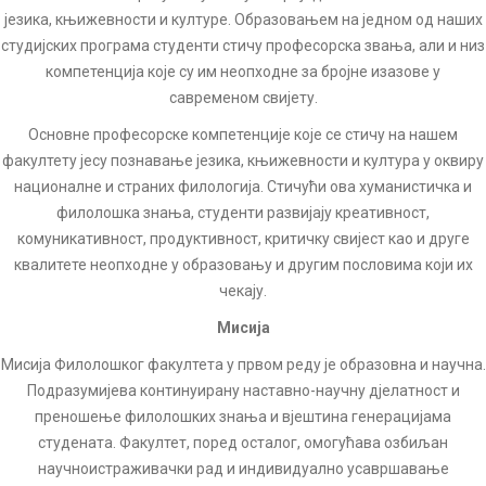
језика, књижевности и културе. Образовањем на једном од наших
студијских програма студенти стичу професорска звања, али и низ
компетенција које су им неопходне за бројне изазове у
савременом свијету.
Основне професорске компетенције које се стичу на нашем
факултету јесу познавање језика, књижевности и култура у оквиру
националне и страних филологија. Стичући ова хуманистичка и
филолошка знања, студенти развијају креативност,
комуникативност, продуктивност, критичку свијест као и друге
квалитете неопходне у образовању и другим пословима који их
чекају.
Мисија
Мисија Филолошког факултета у првом реду је образовна и научна.
Подразумијева континуирану наставно-научну дјелатност и
преношење филолошких знања и вјештина генерацијама
студената. Факултет, поред осталог, омогућава озбиљан
научноистраживачки рад и индивидуално усавршавање