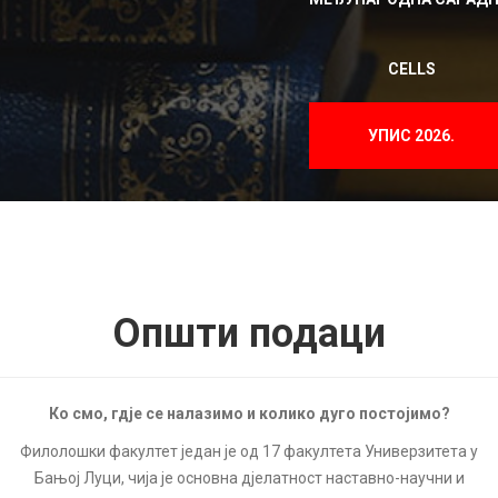
CELLS
УПИС 2026.
Општи подаци
Ко смо, гдје се налазимо и колико дуго постојимо?
Филолошки факултет један је од 17 факултета Универзитета у
Бањој Луци, чија је основна дјелатност наставно-научни и