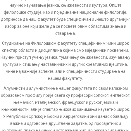
научно изучавање језика, књижевности и култура. Опште
филолошке студије, као и појединачне националне филологије,
доприносе да наш факултет буде специфичан и „нешто другачијиˮ
избор за оне који желе да се посвете овим областима знања и
стварања.
Студирање на Филолошком факултету специфичним чини широк
спектар области и дисциплина којима смо заједнички посвећени.
Научни приступ учењу језика, тумачењу књижевности, изучавању
култура и стицању наставничких и других креативних вјештина,
чине најважније аспекте, али и специфичности студирања на
нашем факултету.
Алумнисти и алумнисткиње нашег факултета по свом излазном
образовном профилу прије свега су професори српског, енглеског,
њемачког, италијанског, француског и руског језика и
књижевности, али је спектар њихових занимања изузетно широк.
У Републици Српској и Босни и Херцеговини они данас обављају
важне и одговорне друштвене задатке, од просвјетних и
културних, преко научних и истраживачких, до руководилачких и