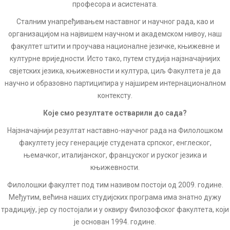
професора и асистената.
Сталним унапређивањем наставног и научног рада, као и
организацијом на највишем научном и академском нивоу, наш
факултет штити и проучава националне језичке, књижевне и
културне вриједности. Исто тако, путем студија најзначајнијих
свјетских језика, књижевности и култура, циљ Факултета је да
научно и образовно партиципира у најширем интернационалном
контексту.
Које смо резултате остварили до сада?
Најзначајнији резултат наставно-научног рада на Филолошком
факултету јесу генерације студената српског, енглеског,
њемачког, италијанског, француског и руског језика и
књижевности.
Филолошки факултет под тим називом постоји од 2009. године.
Међутим, већина наших студијских програма има знатно дужу
традицију, јер су постојали и у оквиру Филозофског факултета, који
је основан 1994. године.