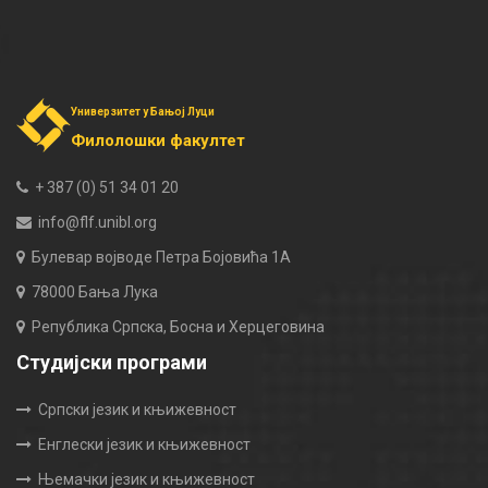
Универзитет у Бањој Луци
Филолошки факултет
+ 387 (0) 51 34 01 20
info@flf.unibl.org
Булевар војводе Петра Бојовића 1А
78000 Бања Лука
Република Српска, Босна и Херцеговина
Студијски програми
Српски језик и књижевност
Енглески језик и књижевност
Њемачки језик и књижевност