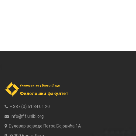
Универзитет у Бањој Луци
Филолошки факултет
+ 387 (0) 51 34 01 20
info@flf.unibl.org
Булевар војводе Петра Бојовића 1А
78000 Бања Лука