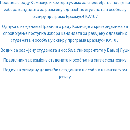
Правила о раду Комисије и критеријумима за спровођење поступка
избора кандидата за размјену одлазећих студената и особља у
оквиру програма Еразмус+ КА107
Одлука о измјенама Правила о раду Комисије и критеријумима за
спровођење поступка избора кандидата за размјену одлазећих
студената и особља у оквиру програма Еразмус+ КА107
Водич за размјену студената и особља Универзитета у Бањој Луци
Правилник за размјену студената и особља на енглеском језику
Водич за размјену долазећих студената и особља на енглеском
језику