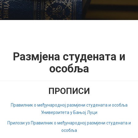
Размјена студената и
особља
ПРОПИСИ
Правилник о међународној размјени студената и особља
Универзитета у Бањој Луци
Прилози уз Правилник о међународној размјени студената и
особља