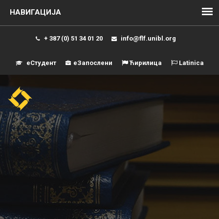
+ 387 (0) 51 34 01 20
info@flf.unibl.org
еСтудент
еЗапослени
Ћирилица
Latinica
Навиг