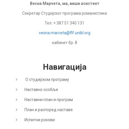
Весна Марчета, ма, виши асистент
Секретар Студијског програма романистика
Тел. + 387 51 340 131
vesna.marceta@flf.unibl.org
кабинет бр. 8
Навигација
О студијском програму
Наставно особље
Наставни план и програм
План и распоред наставе
Испитни рокови