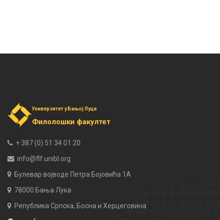
Универзитет у Бањој Луци
Филолошки факултет
+ 387 (0) 51 34 01 20
info@flf.unibl.org
Булевар војводе Петра Бојовића 1А
78000 Бања Лука
Република Српска, Босна и Херцеговина