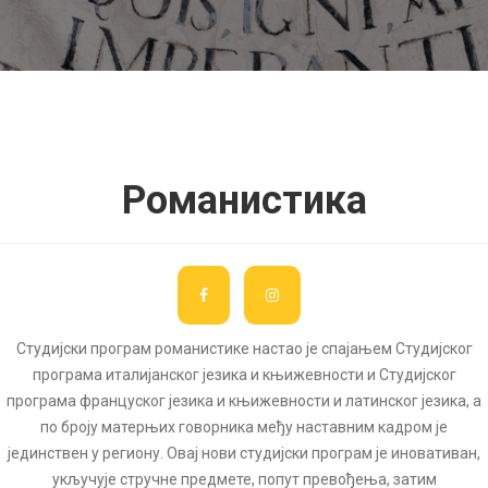
Романистика
Студијски програм романистике настао је спајањем Студијског
програма италијанског језика и књижевности и Студијског
програма француског језика и књижевности и латинског језика, а
по броју матерњих говорника међу наставним кадром је
јединствен у региону. Овај нови студијски програм је иновативан,
укључује стручне предмете, попут превођења, затим