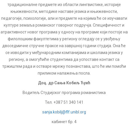
традиционалне предмете из области лингвистике, историје
књижевности, методике наставе језика и књижевности,
педагогије, психологије, али и предмете на којима ће се изучавати
културе земаља романског говорног подручја. Специфичност и
атрактивност новог програма у односу на програме који постоје на
филолошким факултетима у региону огледају се у увођењу
двоседмичне стручне праксе на завршној години студија. Она ће
се изводити у међународним компанијама и школама језика у
региону, а омогућиће студентима да успоставе контакт са
тржиштем рада и остваре мрежу познанстава, што ће им помоћи
приликом налажења посла.
Доц. др Сања Кобиљ Ћуић
Водитељ Студијског програма романистика
Тел. +387 51 340 141
sanja.kobilj@flf.unibl.org
кабинет бр. 4