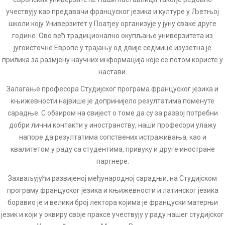
учествују као предавачи француског језика и културе у Љетњој
школи коју Универзитет у Поатјеу организује у јуну сваке друге
године. Ово већ традиционално окупљање универзитета из
југоисточне Европе у трајању од двије седмице изузетна је
прилика за размјену научних информација које се потом користе у
настави.
Залагање професора Студијског програма француског језика и
књижевности највише је допринијело резултатима поменуте
сарадње. С обзиром на свијест о томе да су за развој потребни
добри лични контакти у иностранству, наши професори улажу
напоре да резултатима сопствених истраживања, као и
квалитетом у раду са студентима, привуку и друге иностране
партнере.
Захваљујући развијеној међународној сарадњи, на Студијском
програму француског језика и књижевности и латинског језика
боравио је и велики број лектора којима је француски матерњи
језик и који у оквиру своје праксе учествују у раду нашег студијског