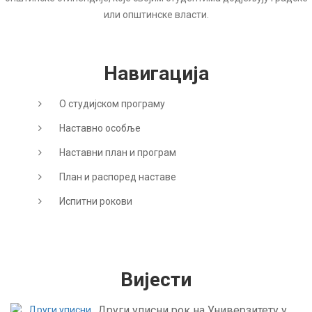
или општинске власти.
Навигација
О студијском програму
Наставно особље
Наставни план и програм
План и распоред наставе
Испитни рокови
Вијести
Други уписни рок на Универзитету у