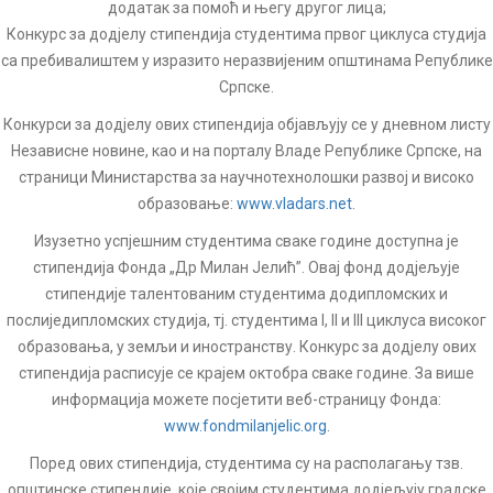
додатак за помоћ и његу другог лица;
Конкурс за додјелу стипендија студентима првог циклуса студија
са пребивалиштем у изразито неразвијеним општинама Републике
Српске.
Конкурси за додјелу ових стипендија објављују се у дневном листу
Независне новине, као и на порталу Владе Републике Српске, на
страници Министарства за научнотехнолошки развој и високо
образовање:
www.vladars.net
.
Изузетно успјешним студентима сваке године доступна је
стипендија Фонда „Др Милан Јелић”. Овај фонд додјељује
стипендије талентованим студентима додипломских и
послиједипломских студија, тј. студентима I, II и III циклуса високог
образовања, у земљи и иностранству. Конкурс за додјелу ових
стипендија расписује се крајем октобра сваке године. За више
информација можете посјетити веб-страницу Фонда:
www.fondmilanjelic.org
.
Поред ових стипендија, студентима су на располагању тзв.
општинске стипендије, које својим студентима додјељују градске