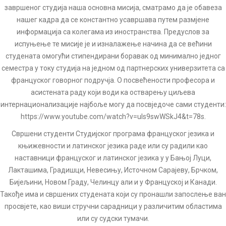
завршеног студија наша основна мисија, сматрамо да је обавеза
нашег кадра да се константно усавршава путем размјене
информација са колегама из иностранства. Предуслов за
испуњење те мисије је и изналажење начина да се већини
студената омогући стипендирани боравак од минимално једног
семестра у току студија на једном од партнерских универзитета са
француског говорног подручја. О посвећености професора и
асистената раду који води ка остварењу циљева
интернационализације најбоље могу да посвједоче сами студенти:
https://www.youtube.com/watch?v=uIs9swWSkJ4&t=78s.
Свршени студенти Студијског програма француског језика и
књижевности и латинског језика раде или су радили као
наставници француског и латинског језика у у Бањој Луци,
Лакташима, Градишци, Невесињу, Источном Сарајеву, Брчком,
Бијељини, Новом Граду, Челинцу али и у Француској и Канади.
Такође има и свршених студената који су пронашли запослење ван
просвјете, као виши стручни сарадници у различитим областима
или су судски тумачи.