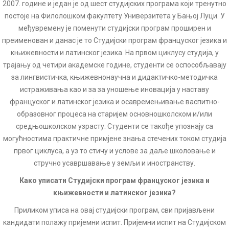
2007. године и један је од шест студијских програма који тренутно
постоје на Филолошком факултету Универзитета у Бањој Луци. У
међувремену је поменути студијски програм проширен и
преименован и данас је то Студијски програм француског језика и
књижевности и латинског језика. На првом циклусу студија, у
трајању од четири академске године, студенти се оспособљавају
за лингвистичка, књижевнонаучна и дидактичко-методичка
истраживања као и за за уношење иновација у наставу
француског и латинског језика и осавремењивање васпитно-
образовног процеса на старијем основношколском и/или
средњошколском узрасту. Студенти се такође упознају са
могућностима практичне примјене знања стечених током студија
првог циклуса, а уз то стичу и услове за даље школовање и
стручно усавршавање у земљи и иностранству.
Како уписати Студијски програм француског језика и
књижевности и латинског језика?
Приликом уписа на овај студијски програм, сви пријављени
кандидати полажу пријемни испит. Пријемни испит на Студијском