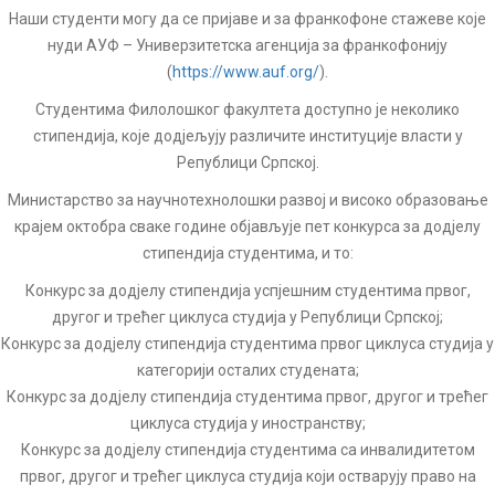
Наши студенти могу да се пријаве и за франкофоне стажеве које
нуди АУФ – Универзитетска агенција за франкофонију
(
https://www.auf.org/
).
Студентима Филолошког факултета доступно је неколико
стипендија, које додјељују различите институције власти у
Републици Српској.
Министарство за научнотехнолошки развој и високо образовање
крајем октобра свaке године објављује пет конкурса за додјелу
стипендија студентима, и то:
Конкурс за додјелу стипендија успјешним студентима првог,
другог и трећег циклуса студија у Републици Српској;
Конкурс за додјелу стипендија студентима првог циклуса студија у
категорији осталих студената;
Конкурс за додјелу стипендија студентима првог, другог и трећег
циклуса студија у иностранству;
Конкурс за додјелу стипендија студентима са инвалидитетом
првог, другог и трећег циклуса студија који остварују право на