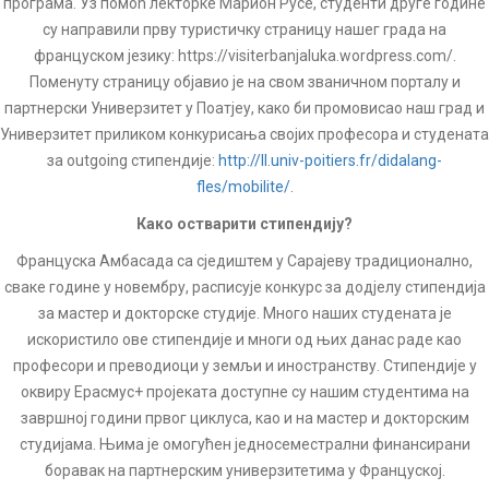
програма. Уз помоћ лекторке Марион Русе, студенти друге године
су направили прву туристичку страницу нашег града на
француском језику: https://visiterbanjaluka.wordpress.com/.
Поменуту страницу објавио је на свом званичном порталу и
партнерски Универзитет у Поатјеу, како би промовисао наш град и
Универзитет приликом конкурисања својих професора и студената
за outgoing стипендије:
http://ll.univ-poitiers.fr/didalang-
fles/mobilite/
.
Како остварити стипендију?
Француска Амбасада са сједиштем у Сарајеву традиционално,
сваке године у новембру, расписује конкурс за додјелу стипендија
за мастер и докторске студије. Много наших студената је
искористило ове стипендије и многи од њих данас раде као
професори и преводиоци у земљи и иностранству. Стипендије у
оквиру Ерасмус+ пројеката доступне су нашим студентима на
завршној години првог циклуса, као и на мастер и докторским
студијама. Њима је омогућен једносеместрални финансирани
боравак на партнерским универзитетима у Француској.