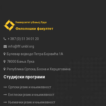
Универзитет у Бањој Луци
Филолошки факултет
+ 387 (0) 51 34 01 20
info@flf.unibl.org
Булевар војводе Петра Бојовића 1А
78000 Бања Лука
Република Српска, Босна и Херцеговина
Студијски програми
Српски језик и књижевност
Енглески језик и књижевност
Њемачки језик и књижевност