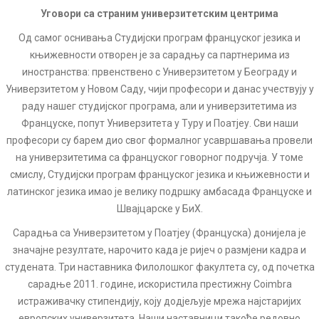
Уговори са страним универзитетским центрима
Од самог оснивања Студијски програм француског језика и
књижевности отворен је за сарадњу са партнерима из
иностранства: првенствено с Универзитетом у Београду и
Универзитетом у Новом Саду, чији професори и данас учествују у
раду нашег студијског програма, али и универзитетима из
Француске, попут Универзитета у Туру и Поатјеу. Сви наши
професори су барем дио свог формалног усавршавања провели
на универзитетима са француског говорног подручја. У томе
смислу, Студијски програм француског језика и књижевности и
латинског језика имао је велику подршку амбасада Француске и
Швајцарске у БиХ.
Сарадња са Универзитетом у Поатјеу (Француска) донијела је
значајне резултате, нарочито када је ријеч о размјени кадра и
студената. Три наставника Филолошког факултета су, од почетка
сарадње 2011. године, искористила престижну Coimbra
истраживачку стипендију, коју додјељује мрежа најстаријих
европских универзитета. Наши наставници такође редовно