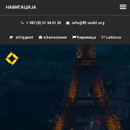
+ 387 (0) 51 34 01 20
info@flf.unibl.org
еСтудент
еЗапослени
Ћирилица
Latinica
Навиг