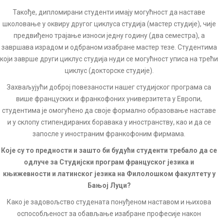
Такође, дипломирани студенти имају могућност да наставе
школовање у оквиру другог циклуса студија (мастер студије), чије
предвиђено трајање износи једну годину (два семестра), а
завршава израдом и одбраном изабране мастер тезе. Студентима
који заврше други циклус студија нуди се могућност уписа на трећи
циклус (докторске студије).
Захваљујући доброј повезаности нашег студијског програма са
више француских и франкофоних универзитета у Европи,
студентима је омогућено да своје формално образовање наставе
и у склопу стипендираних боравака у иностранству, као и да се
запосле у иностраним франкофоним фирмама.
Које су то предности и зашто би будући студенти требало да се
одлуче за Студијски програм француског језика и
књижевности и латинског језика на Филолошком факултету у
Бањој Луци?
Како је задовољство студената понуђеном наставом и њихова
оспособљеност за обављање изабране професије након