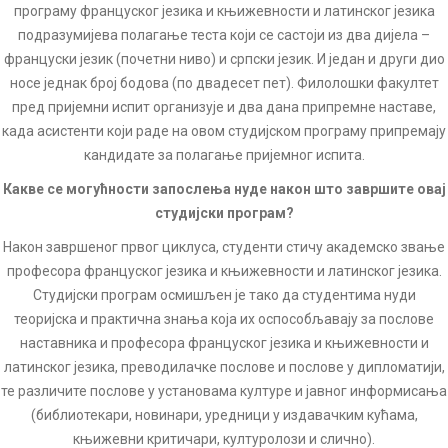
програму француског језика и књижевности и латинског језика
подразумијева полагање теста који се састоји из два дијела –
француски језик (почетни ниво) и српски језик. И један и други дио
носе једнак број бодова (по двадесет пет). Филолошки факултет
пред пријемни испит организује и два дана припремне наставе,
када асистенти који раде на овом студијском програму припремају
кандидате за полагање пријемног испита.
Какве се могућности запослења нуде након што завршите овај
студијски програм?
Након завршеног првог циклуса, студенти стичу академско звање
професора француског језика и књижевности и латинског језика.
Студијски програм осмишљен је тако да студентима нуди
теоријска и практична знања која их оспособљавају за послове
наставника и професора француског језика и књижевности и
латинског језика, преводилачке послове и послове у дипломатији,
те различите послове у установама културе и јавног информисања
(библиотекари, новинари, уредници у издавачким кућама,
књижевни критичари, културолози и слично).