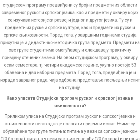
студијском програму предвиђени су бројни предмети из области
савременог руског и српског језика, као и предмети у оквиру којих
се изучава историјски развој и једног и другог језика. Ту су и
предмети из руске и српске културе, као и предмети из руске и
српске књижевности. Поред тога, у завршним годинама студија
присутна је и дидактичко-методичка група предмета. Предмети из
ове групе студентима омогућавају и олакшавају практичну
примјену стечених знања. На овом студијском програму, у оквиру
осам семестара, тј. четири академске године, укупно постоје 53
обавезна и два изборна предмета. Поред тога, предвиђена је и
израда завршног рада, чија одбрана представља посљедњи испит
на студију.
Како уписати Студијски програм руског и српског језика и
књижевности?
Приликом уписа на Студијски програм руског и српског језика и
књижевности неопходно је полагати пријемни испит. Њиме су
обухваћене три групе питања: питања у вези са српским језиком
(20 бодова), питања у вези са књижевношћу (20 бодова) и питања