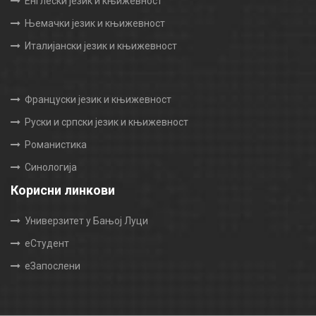
Енглески језик и књижевност
Њемачки језик и књижевност
Италијански језик и књижевност
Француски језик и књижевност
Руски и српски језик и књижевност
Романистика
Синологија
Корисни линкови
Универзитет у Бањој Луци
еСтудент
еЗапослени