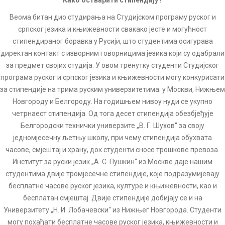
Како остварити стипендију?
Веома битан дио студирања на Студијском програму руског и
српског језика и књижевности свакако јесте и могућност
стипендираног боравка у Русији, што студентима осигурава
директан контакт с изворним говорницима језика који су одабрали
за предмет својих студија. У овом тренутку студенти Студијског
програма руског и српског језика и књижевности могу конкурисати
за стипендије на трима руским универзитетима: у Москви, Нижњем
Новгороду и Белгороду. На годишњем нивоу нуди се укупно
четрнаест стипендија. Од тога десет стипендија обезбјеђује
Белгородски технички универзите „В. Г. Шухов“ за своју
једномјесечну љетњу школу, при чему стипендија обухвата
часове, смјештај и храну, док студенти сносе трошкове превоза.
Институт за руски језик „А. С. Пушкин“ из Москве даје нашим
студентима двије тромјесечне стипендије, које подразумијевају
бесплатне часове руског језика, културе и књижевности, као и
бесплатан смјештај. Двије стипендије добијају се и на
Универзитету „Н. И. Лобачевски“ из Нижњег Новгорода. Студенти
могу похађати бесплатне часове руског језика, књижевности и