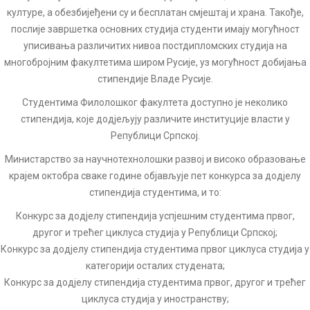
културе, а обезбијеђени су и бесплатан смјештај и храна. Такође,
послије завршетка основних студија студенти имају могућност
уписивања различитих нивоа постдипломских студија на
многобројним факултетима широм Русије, уз могућност добијања
стипендије Владе Русије.
Студентима Филолошког факултета доступно је неколико
стипендија, које додјељују различите институције власти у
Републици Српској.
Министарство за научнотехнолошки развој и високо образовање
крајем октобра свaке године објављује пет конкурса за додјелу
стипендија студентима, и то:
Конкурс за додјелу стипендија успјешним студентима првог,
другог и трећег циклуса студија у Републици Српској;
Конкурс за додјелу стипендија студентима првог циклуса студија у
категорији осталих студената;
Конкурс за додјелу стипендија студентима првог, другог и трећег
циклуса студија у иностранству;