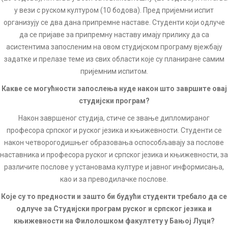
у вези с руском културом (10 бодова). Пред пријемни испит
организују се два дана припремне наставе. Студенти који одлуче
да се пријаве за припремну наставу имају прилику да са
асистентима запосленим на овом студијском програму вјежбају
задатке и прелазе теме из свих области које су планиране самим
пријемним испитом.
Какве се могућности запослења нуде након што завршите овај
студијски програм?
Након завршеног студија, стиче се звање дипломираног
професора српског и руског језика и књижевности. Студенти се
након четворогодишњег образовања оспособљавају за послове
наставника и професора руског и српског језика и књижевности, за
различите послове у установама културе и јавног информисања,
као и за преводилачке послове.
Које су то предности и зашто би будући студенти требало да се
одлуче за Студијски програм руског и српског језика и
књижевности на Филолошком факултету у Бањој Луци?