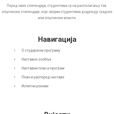
Поред ових стипендија, студентима су на располагању тзв.
општинске стипендије, које својим студентима додјељују градске
или општинске власти.
Навигација
О студијском програму
Наставно особље
Наставни план и програм
План и распоред наставе
Испитни рокови