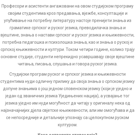
Професори и асистенти ангажовани на овом студијском програму
својим студентима кроз предавања, вјежбе, консултације и
упућивање на потребну литературу настоје пренијети знања из
граматике српског и руског језика, преводилачка знања и
вјештине, знања о настави српског и руског језика и књижевности,
потребна педагошка и психолошка знања, као и знања о руској и
српској књижевности и култури. Током четири године, колико трају
основне студије, студенти непрекидно усавршавају своје вјештине
читања, писања, слушања и говора руског језика.
Студијски програм руског и српског језика и књижевности
студентима нуди одличну прилику да своја знања о српском језику
допуне знањима о још једном словенском језику (који је уједно и
један од званичних језика Уједињених нација), а усвајање тог
језика уједно им нуди могућност да читају у оригиналу нека од
најзначајнијих дјела свјетске књижевности, али им омогућава и да
се непосредније и детаљније упознају са цјелокупном руском
културом.