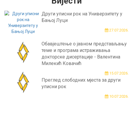
Вијести
Други уписни рок на Универзитету у
Бањој Луци
27.07.2026.
Обавјештење о јавном представљању
теме и програма истраживања
докторске дисертације - Валентина
Милекић Ковачић
15.07.2026.
Преглед слободних мјеста за други
уписни рок
10.07.2026.