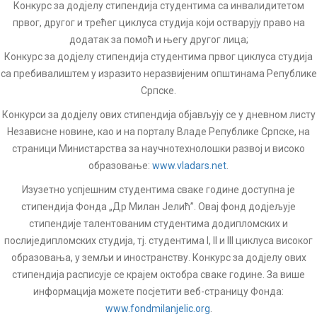
Конкурс за додјелу стипендија студентима са инвалидитетом
првог, другог и трећег циклуса студија који остварују право на
додатак за помоћ и његу другог лица;
Конкурс за додјелу стипендија студентима првог циклуса студија
са пребивалиштем у изразито неразвијеним општинама Републике
Српске.
Конкурси за додјелу ових стипендија објављују се у дневном листу
Независне новине, као и на порталу Владе Републике Српске, на
страници Министарства за научнотехнолошки развој и високо
образовање:
www.vladars.net
.
Изузетно успјешним студентима сваке године доступна је
стипендија Фонда „Др Милан Јелић”. Овај фонд додјељује
стипендије талентованим студентима додипломских и
послиједипломских студија, тј. студентима I, II и III циклуса високог
образовања, у земљи и иностранству. Конкурс за додјелу ових
стипендија расписује се крајем октобра сваке године. За више
информација можете посјетити веб-страницу Фонда:
www.fondmilanjelic.org
.