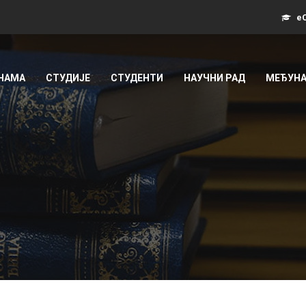
еС
 НАМА
СТУДИЈЕ
СТУДЕНТИ
НАУЧНИ РАД
МЕЂУНА