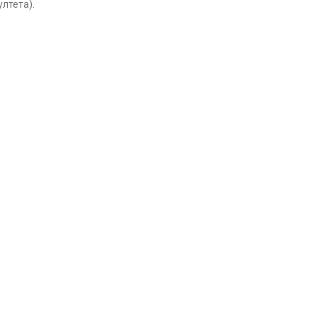
лтета).