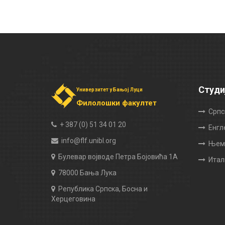
Студи
Универзитет у Бањој Луци
Филолошки факултет
Српс
+ 387 (0) 51 34 01 20
Енгл
info@flf.unibl.org
Њема
Булевар војводе Петра Бојовића 1А
Итал
78000 Бања Лука
Република Српска, Босна и
Херцеговина