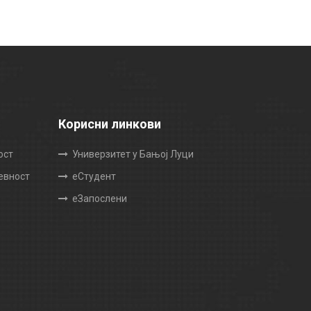
Корисни линкови
ост
Универзитет у Бањој Луци
жевност
еСтудент
еЗапослени