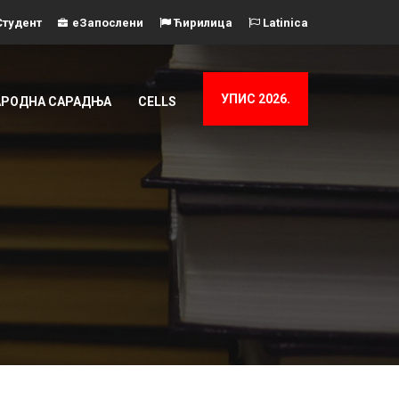
тудент
еЗапослени
Ћирилица
Latinica
УПИС 2026.
РОДНА САРАДЊА
CELLS