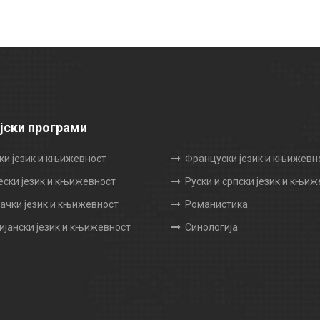
јски програми
ки језик и књижевност
Француски језик и књижевн
ески језик и књижевност
Руски и српски језик и књи
чки језик и књижевност
Романистика
ијански језик и књижевност
Синологија