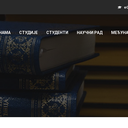
еС
 НАМА
СТУДИЈЕ
СТУДЕНТИ
НАУЧНИ РАД
МЕЂУНА