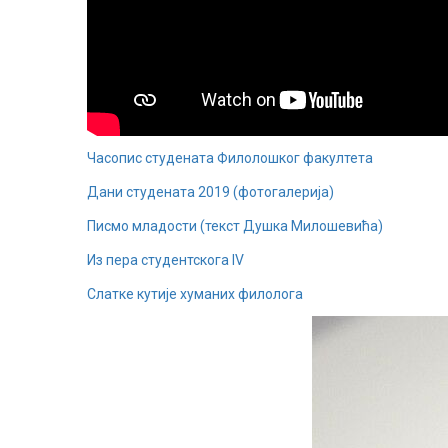
Часопис студената Филолошког факултета
Дани студената 2019 (фотогалерија)
Писмо младости (текст Душка Милошевића)
Из пера студентскога IV
Слатке кутије хуманих филолога