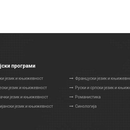
јски програми
ки језик и књижевност
Француски језик и књижевн
ески језик и књижевност
Руски и српски језик и књи
чки језик и књижевност
Романистика
ијански језик и књижевност
Синологија