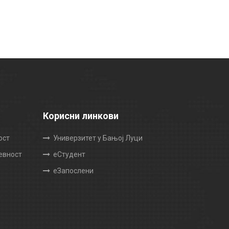
Корисни линкови
ост
Универзитет у Бањој Луци
жевност
еСтудент
еЗапослени