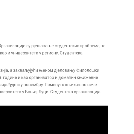
Организације су рјешавање студентских проблема, те
ао и универзитета у региону. Студентска
рзија, а захваљујући њеном дјеловању Филолошки
18. године и као организатор и домаћин књижевне
 приређује и у новембру. Поменуто књижевно вече
иверзитета у Бањој Луци. Студентска организација