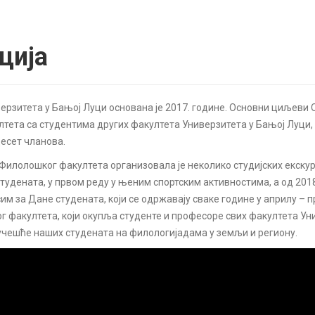
ција
рзитета у Бањој Луци основана је 2017. године. Основни циљеви 
та са студентима других факултета Универзитета у Бањој Луци, к
есет чланова.
 Филолошког факултета организовала је неколико студијских екску
студената, у првом реду у њеним спортским активностима, а од 20
осим за Дане студената, који се одржавају сваке године у априлу –
г факултета, који окупља студенте и професоре свих факултета Ун
 учешће наших студената на филологијадама у земљи и региону.