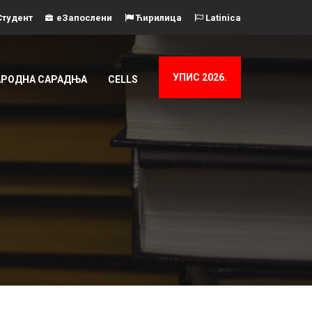
тудент
еЗапослени
Ћирилица
Latinica
УПИС 2026.
РОДНА САРАДЊА
CELLS