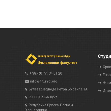
Студи
Универзитет у Бањој Луци
Филолошки факултет
Српс
+ 387 (0) 51 34 01 20
Енгл
info@flf.unibl.org
Њема
Булевар војводе Петра Бојовића 1А
Итал
78000 Бања Лука
Република Српска, Босна и
Херцеговина