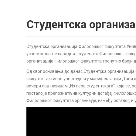
Студентска организа
Студентска организација Филолошког факултета Униве
успостављање сарадње студената Филолошког факулте
организација Филолошког факултета тренутно броји д
Од свог оснивања до данас Студентска организација
факултет активно учествује и у манифестацији Дани 
вечери под називом „Из пера студентскога”, која се, 
постало је препознатљив културни догађај Филолошко
Филолошког факултета организује, између осталог, и