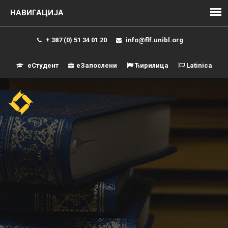
+ 387 (0) 51 34 01 20
info@flf.unibl.org
еСтудент
еЗапослени
Ћирилица
Latinica
Навиг