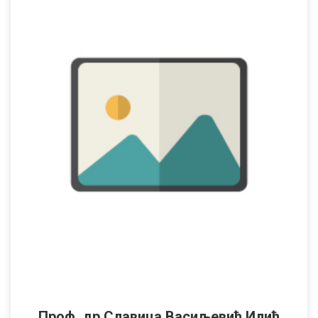
Проф. др Славица Васиљевић Илић