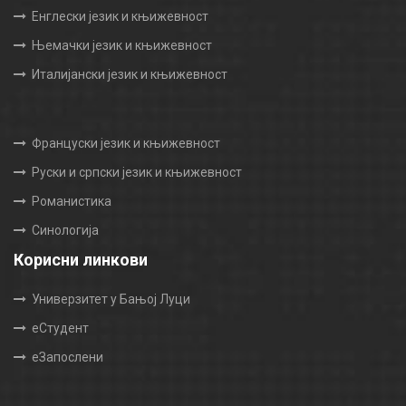
Енглески језик и књижевност
Њемачки језик и књижевност
Италијански језик и књижевност
Француски језик и књижевност
Руски и српски језик и књижевност
Романистика
Синологија
Корисни линкови
Универзитет у Бањој Луци
еСтудент
еЗапослени