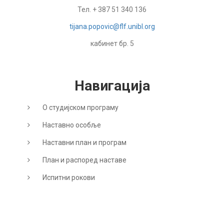
Тел. + 387 51 340 136
tijana.popovic@flf.unibl.org
кабинет бр. 5
Навигација
О студијском програму
Наставно особље
Наставни план и програм
План и распоред наставе
Испитни рокови