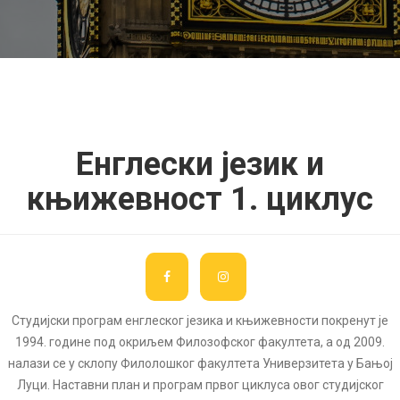
Енглески језик и
књижевност 1. циклус
Студијски програм енглеског језика и књижевности покренут је
1994. године под окриљем Филозофског факултета, а од 2009.
налази се у склопу Филолошког факултета Универзитета у Бањој
Луци. Наставни план и програм првог циклуса овог студијског