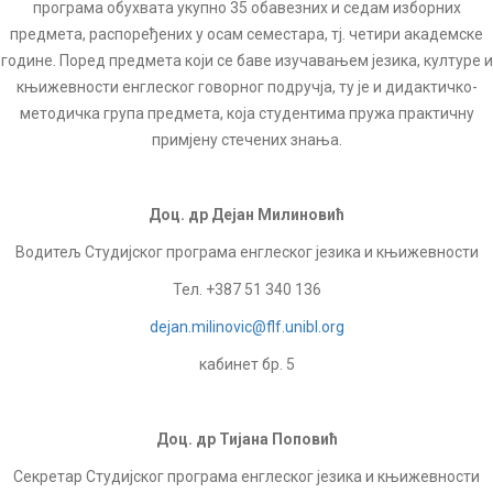
програма обухвата укупно 35 обавезних и седам изборних
предмета, распоређених у осам семестара, тј. четири академске
године. Поред предмета који се баве изучавањем језика, културе и
књижевности енглеског говорног подручја, ту је и дидактичко-
методичка група предмета, која студентима пружа практичну
примјену стечених знања.
Доц. др Дејан Милиновић
Водитељ Студијског програма енглеског језика и књижевности
Тел. +387 51 340 136
dejan.milinovic@flf.unibl.org
кабинет бр. 5
Доц. др Тијана Поповић
Секретар Студијског програма енглеског језика и књижевности