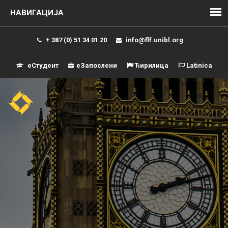
+ 387 (0) 51 34 01 20
info@flf.unibl.org
еСтудент
еЗапослени
Ћирилица
Latinica
Навиг