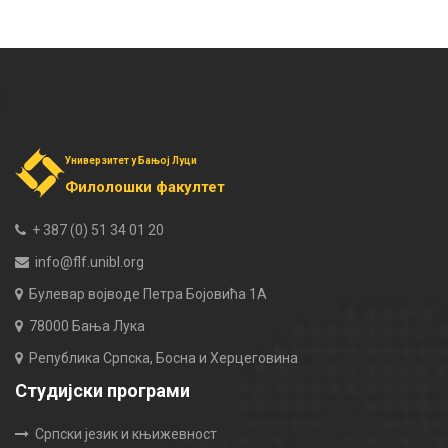
Универзитет у Бањој Луци
Филолошки факултет
+ 387 (0) 51 34 01 20
info@flf.unibl.org
Булевар војводе Петра Бојовића 1А
78000 Бања Лука
Република Српска, Босна и Херцеговина
Студијски програми
Српски језик и књижевност