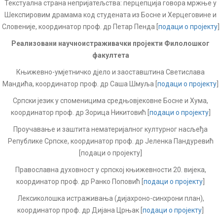
Текстуална страна непријатељства: перцепција говора мржње у
Шекспировим драмама код студената из Босне и Херцеговине и
Словеније, координатор проф. др Петар Пенда [
подаци о пројекту
]
Реализовани научноистраживачки пројекти Филолошког
факултета
Књижевно-умјетничко дјело и заоставштина Светислава
Мандића, координатор проф. др Саша Шмуља [
подаци о пројекту
]
Српски језик у споменицима средњовјековне Босне и Хума,
координатор проф. др Зорица Никитовић [
подаци о пројекту
]
Проучавање и заштита нематеријалног културног насљеђа
Републике Српске, координатор проф. др Јеленка Пандуревић
[подаци о пројекту]
Православна духовност у српској књижевности 20. вијека,
координатор проф. др Ранко Поповић [
подаци о пројекту
]
Лексиколошка истраживања (дијахроно-синхрони план),
координатор проф. др Дијана Црњак [
подаци о пројекту
]