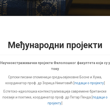
Међународни пројекти
Научноистраживачки пројекти Филолошког факултета који су у
току
Српски писани споменици средњовјековне Босне и Хума,
координатор проф. др Зорица Никитовић [
подаци о пројекту
]
Естетско-идеолошка контекстуализација савремене британске
поезије и поетике, координатор проф. др Петар Пенда [
подаци о
пројекту
]