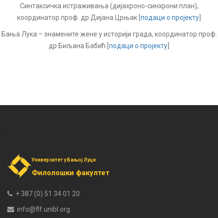
Синтаксичка истраживања (дијахроно-синхрони план),
координатор проф. др Дијана Црњак [
подаци о пројекту
]
Бања Лука – знамените жене у историји града, координатор проф.
др Биљана Бабић [
подаци о пројекту
]
Универзитет у Бањој Луци
Филолошки факултет
+ 387 (0) 51 34 01 20
info@flf.unibl.org