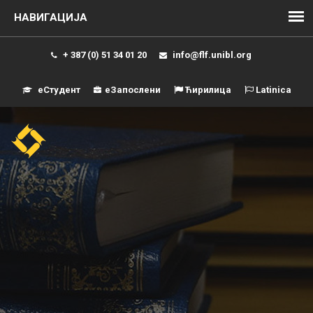
+ 387 (0) 51 34 01 20
info@flf.unibl.org
еСтудент
еЗапослени
Ћирилица
Latinica
Навиг