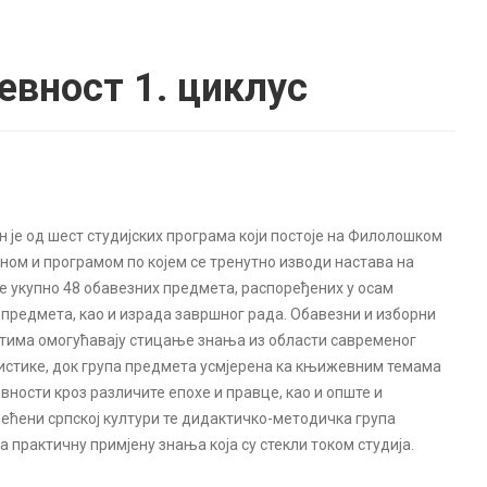
евност 1. циклус
н је од шест студијских програма који постоје на Филолошком
ном и програмом по којем се тренутно изводи настава на
је укупно 48 обавезних предмета, распоређених у осам
х предмета, као и израда завршног рада. Обавезни и изборни
тима омогућавају стицање знања из области савременог
нгвистике, док група предмета усмјерена ка књижевним темама
ости кроз различите епохе и правце, као и опште и
ећени српској култури те дидактичко-методичка група
а практичну примјену знања која су стекли током студија.