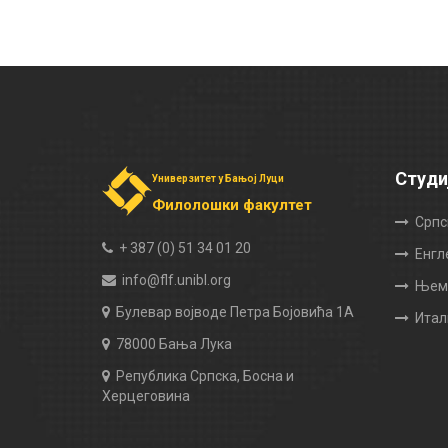
Студи
Универзитет у Бањој Луци
Филолошки факултет
Српс
+ 387 (0) 51 34 01 20
Енгл
info@flf.unibl.org
Њема
Булевар војводе Петра Бојовића 1А
Итал
78000 Бања Лука
Република Српска, Босна и
Херцеговина