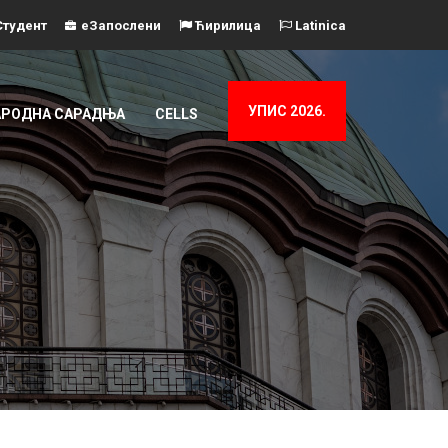
тудент
еЗапослени
Ћирилица
Latinica
УПИС 2026.
РОДНА САРАДЊА
CELLS