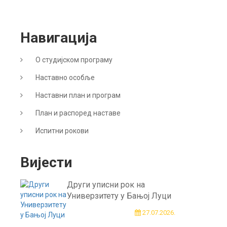
Навигација
О студијском програму
Наставно особље
Наставни план и програм
План и распоред наставе
Испитни рокови
Вијести
Други уписни рок на
Универзитету у Бањој Луци
27.07.2026.