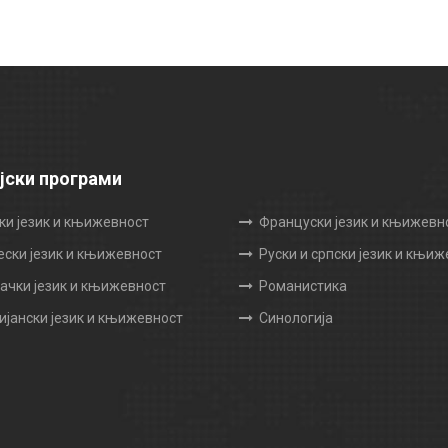
јски програми
ки језик и књижевност
Француски језик и књижевн
ески језик и књижевност
Руски и српски језик и књи
чки језик и књижевност
Романистика
ијански језик и књижевност
Синологија