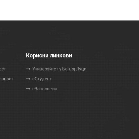
Корисни линкови
ост
Универзитет у Бањој Луци
жевност
еСтудент
еЗапослени