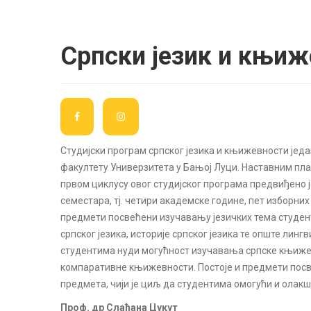
Српски језик и књиж
Студијски програм српског језика и књижевности једа
факултету Универзитета у Бањој Луци. Наставним пла
првом циклусу овог студијског програма предвиђено 
семестара, тј. четири академске године, пет изборни
предмети посвећени изучавању језичких тема студен
српског језика, историје српског језика те опште ли
студентима нуди могућност изучавања српске књижевн
компаративне књижевности. Постоје и предмети посв
предмета, чији је циљ да студентима омогући и олакш
Проф. др Слађана Цукут