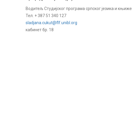
Водитељ Студијског програма српског језика и књиж
Тел. + 387 51 340 127
sladjana.cukut@flf.unibl.org
кабинет бр. 18