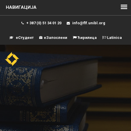
+ 387 (0) 51 34 01 20
info@flf.unibl.org
еСтудент
еЗапослени
Ћирилица
Latinica
Навиг