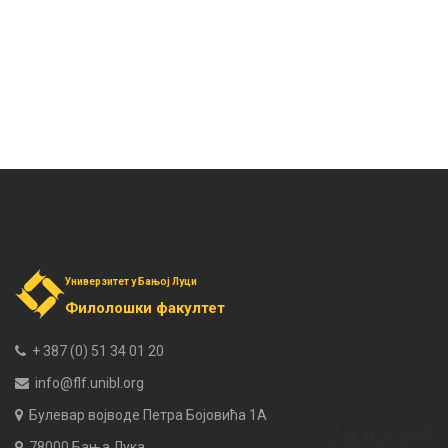
Универзитет у Бањој Луци
Филолошки факултет
+ 387 (0) 51 34 01 20
info@flf.unibl.org
Булевар војводе Петра Бојовића 1А
78000 Бања Лука