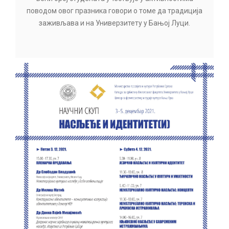
поводом овог празника говори о томе да традиција
заживљава и на Универзитету у Бањој Луци.