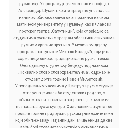
русистику. У програму је учествовао и проф. др
Александар Шуклин, који је присутне упознао са
начином обиљежавања овог празника на свом
матичном универзитету у Тјумењу, као и чланови
поетског театра „Сапутници”, који су заједно са
студентима русистике програм обогатили стиховима
руских и српских пјесника. У музичком дијелу
програма наступио је Михајло Калајџић, који је на
хармоници свирао традиционалне руске пјесме.
Овогодишњу студентску бесједу, под називом
„Похвално слово словохранитељима”, одржао је
студент друге године Невен Миљатовић.
У поподневним часовима у Центру за руске студије
отворена је изложба студентских радова, а
обиљежавање празника завршено је квизом из
познавања руске културе. Филолошки факултет се
прошле године придружио руским универзитетима
који обиљежавају Татјанин дан, а чињеница да све
већи број студената учествује у активностима