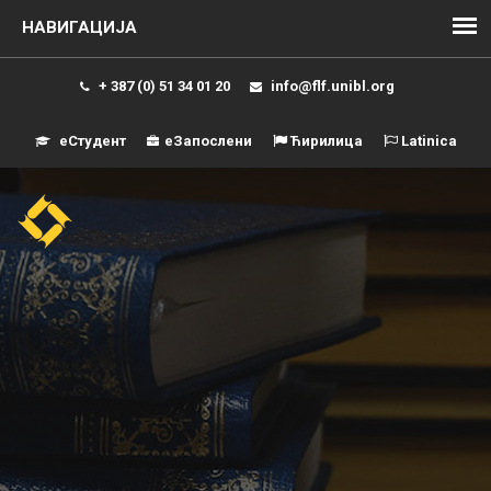
+ 387 (0) 51 34 01 20
info@flf.unibl.org
еСтудент
еЗапослени
Ћирилица
Latinica
Навиг