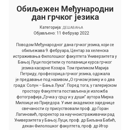
Oбиљежен Међународни
дан грчког језика
Категорија:
ДЕШАВАЊА
Објављено: 11 Фебруар 2022
Поводом Међународног дана грчког језика, који се
обиљежава 9. фебруара, Центар за хеленска
истраживања Филолошког факултета Универзитета у
Бањој Луци посјетили су полазници курса грчког
језика касарне Козара. Том приликом Марија
Петриду, професорица грчког језика, одржала
је предавање под називом „О грчком језику и о два
града: Солун – Бања Лука”. Поред тога, у галеријском
простору Факултета постављена је изложба
фотографија „Грчка у срцу и у души” аутора Мирка
Милоице из Приједора. У име академске заједнице
свечаности су присуствовали проф. др Горан
Латиновић, проректор за научноистраживачки рад
Универзитета у Бањој Луци, проф. др Биљана Бабић,
декан Филолошког факултета, проф. др Игор