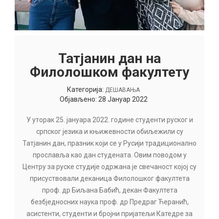
Татјанин дан на
Филолошком факултету
Категорија:
ДЕШАВАЊА
Објављено: 28 Јануар 2022
У уторак 25. јануара 2022. године студенти руског и
српског језика и књижевности обиљежили су
Татјанин дан, празник који се у Русији традиционално
прославља као дан студената. Овим поводом у
Центру за руске студије одржана је свечаност којој су
присуствовали деканица Филолошког факултета
проф. др Биљана Бабић, декан Факултета
безбједносних наука проф. др Предраг Ћеранић,
асистенти, студенти и бројни пријатељи Катедре за