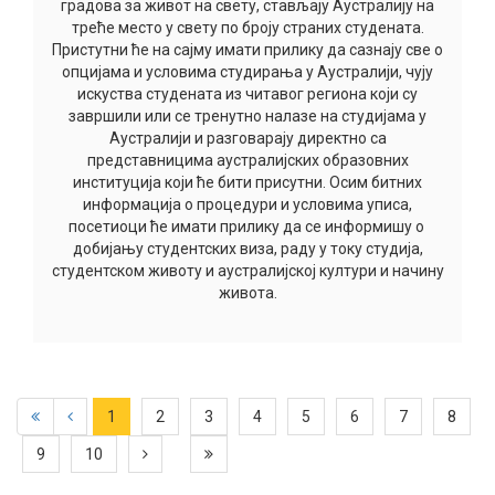
градова за живот на свету, стављају Аустралију на
треће место у свету по броју страних студената.
Пристутни ће на сајму имати прилику да сазнају све о
опцијама и условима студирања у Аустралији, чују
искуства студената из читавог региона који су
завршили или се тренутно налазе на студијама у
Аустралији и разговарају директно са
представницима аустралијских образовних
институција који ће бити присутни. Осим битних
информација о процедури и условима уписа,
посетиоци ће имати прилику да се информишу о
добијању студентских виза, раду у току студија,
студентском животу и аустралијској култури и начину
живота.
1
2
3
4
5
6
7
8
9
10