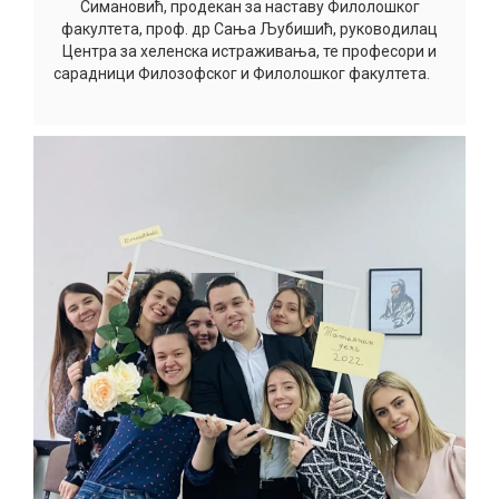
Симановић, продекан за наставу Филолошког
факултета, проф. др Сања Љубишић, руководилац
Центра за хеленска истраживања, те професори и
сарадници Филозофског и Филолошког факултета.