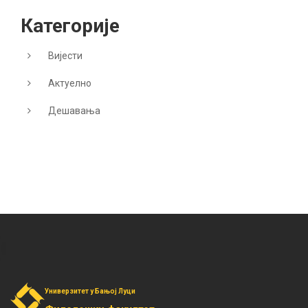
Категорије
Вијести
Актуелно
Дешавања
Универзитет у Бањој Луци