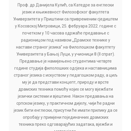
Проф. др Данијела Кулић, са Катедре за енглески
језик и књижевност Филозофског факултета
Универзитета у Приштини са привременим сједиштем
у Косовској Митровици, 25. фебруара 2022. године с
почетком у 10 часова одржаће предавање с
радионицом под називом „Драмске технике у
настави страног језика” на Филолошком факултету
Универзитета у Бањој Луци, у учионици 8 (II спрат).
Предавање је намијењено студентима четврте
године студија филолошких одсјека и наставницима
страног језика с искуством у педагошком раду, а циљ
му је да представи концепт, природу и врсте
драмских техника помоћу којих се могу вјежбати
језички системи и вјештине. Након предавања на
српском језику, у практичном дијелу, чији ће радни
језик бити енглески, присутни ће имати прилику да се
опробају у примјени појединачних драмских
техника преко одговарајућих задатака, вјежби и