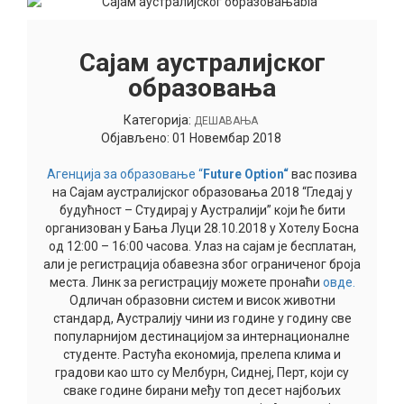
Сајам аустралијског
образовања
Категорија:
ДЕШАВАЊА
Објављено: 01 Новембар 2018
Агенција за образовање “
Future Option
“
вас позива
на Сајам аустралијског образовања 2018 “Гледај у
будућност – Студирај у Аустралији” који ће бити
организован у Бања Луци 28.10.2018 у Хотелу Босна
од 12:00 – 16:00 часова. Улаз на сајам је бесплатан,
али је регистрација обавезна због ограниченог броја
места. Линк за регистрацију можете пронаћи
овде.
Одличан образовни систем и висок животни
стандард, Аустралију чини из године у годину све
популарнијом дестинацијом за интернационалне
студенте. Растућа економија, прелепа клима и
градови као што су Мелбурн, Сиднеј, Перт, који су
сваке године бирани међу топ десет најбољих