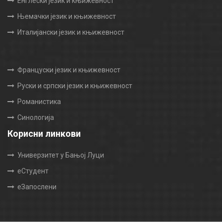
Енглески језик и књижевност
Њемачки језик и књижевност
Италијански језик и књижевност
Француски језик и књижевност
Руски и српски језик и књижевност
Романистика
Синологија
Корисни линкови
Универзитет у Бањој Луци
еСтудент
еЗапослени