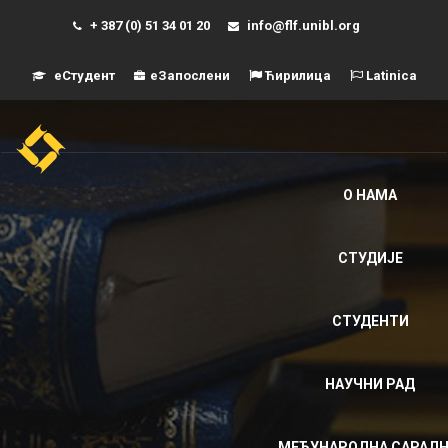
+ 387 (0) 51 34 01 20
info@flf.unibl.org
еСтудент
еЗапослени
Ћирилица
Latinica
Навиг
О НАМА
СТУДИЈЕ
СТУДЕНТИ
НАУЧНИ РАД
МЕЂУНАРОДНА САРАД