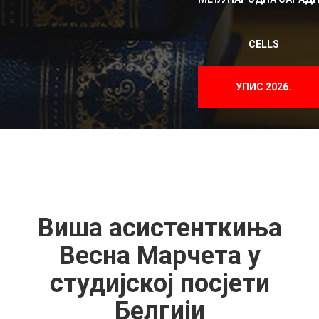
CELLS
УПИС 2026.
Виша асистенткиња
Весна Марчета у
студијској посјети
Белгији