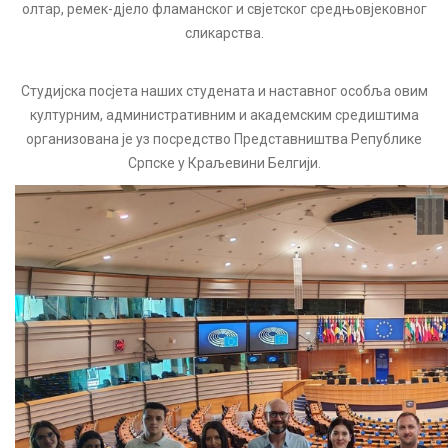
олтар, ремек-дјело фламанског и свјетског средњовјековног
сликарства.
Студијска посјета наших студената и наставног особља овим
културним, административним и академским средиштима
организована је уз посредство Представништва Републике
Српске у Краљевини Белгији.