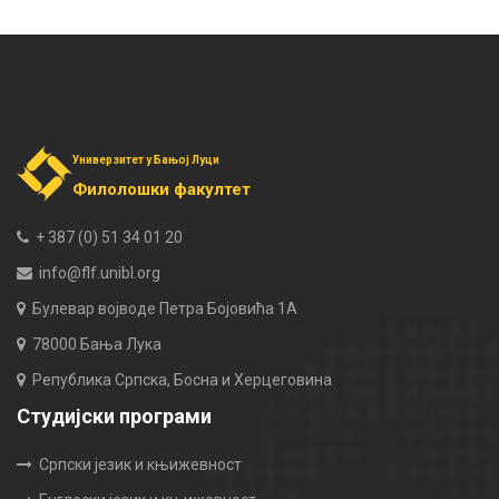
Универзитет у Бањој Луци
Филолошки факултет
+ 387 (0) 51 34 01 20
info@flf.unibl.org
Булевар војводе Петра Бојовића 1А
78000 Бања Лука
Република Српска, Босна и Херцеговина
Студијски програми
Српски језик и књижевност