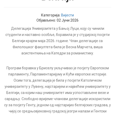
Категорија:
Вијести
Објављено: 02 Јуни 2026
Делегација Универзитета у Бањој Луци, коју су чинили
студенти и наставно особље, боравила је у студијској посјети
Белгији крајем маја 2026. године. Члан делегације са
Филолошког факултета била је Весна Марчета, виша
асистенткиња на Катедри за романистику.
Програм боравка у Бриселу укључивао је посјету Европском
парламенту, Парламентаријуму и Кући европске историје.
Осим тога, делегација је била у посјети Католичком
универзитету у Лувену, најстаријем и највећем универзитету у
Белгији, са којим наш универзитет има успостављене везе и
сарадњу. Слободно вријеме чланови делегације искористили
су за посјету Генту, једном од најстаријих белгијских градова, у
чијој се средњовјековној градској језгри налази и Гентски