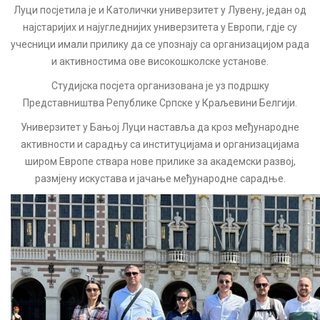
Луци посјетила је и Католички универзитет у Лувену, један од
најстаријих и најугледнијих универзитета у Европи, гдје су
учесници имали прилику да се упознају са организацијом рада
и активностима ове високошколске установе.
Студијска посјета организована је уз подршку
Представништва Републике Српске у Краљевини Белгији.
Универзитет у Бањој Луци наставља да кроз међународне
активности и сарадњу са институцијама и организацијама
широм Европе ствара нове прилике за академски развој,
размјену искустава и јачање међународне сарадње.