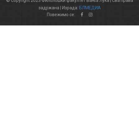
© Copyright 2023 Филолошки факултет Бања Лука | Сва права
задржана | Израда:
БЛМЕДИА
Повежимо се: