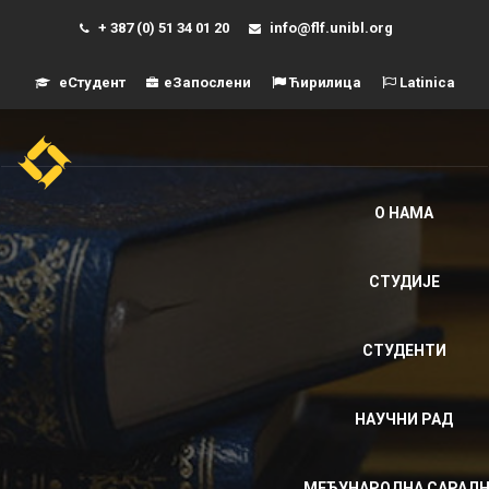
+ 387 (0) 51 34 01 20
info@flf.unibl.org
еСтудент
еЗапослени
Ћирилица
Latinica
Навиг
О НАМА
СТУДИЈЕ
СТУДЕНТИ
НАУЧНИ РАД
МЕЂУНАРОДНА САРАД