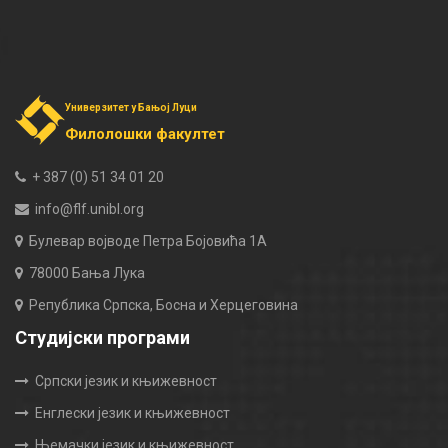
Универзитет у Бањој Луци
Филолошки факултет
+ 387 (0) 51 34 01 20
info@flf.unibl.org
Булевар војводе Петра Бојовића 1А
78000 Бања Лука
Република Српска, Босна и Херцеговина
Студијски програми
Српски језик и књижевност
Енглески језик и књижевност
Њемачки језик и књижевност