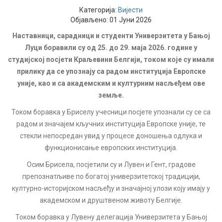
Категорија:
Вијести
Објављено: 01 Јуни 2026
Наставници, сарадници и студенти Универзитета у Бањој
Луци боравили су од 25. до 29. маја 2026. године у
студијској посјети Краљевини Белгији, током које су имали
прилику да се упознају са радом институција Европске
уније, као и са академским и културним насљеђем ове
земље.
Током боравка у Бриселу учесници посјете упознали су се са
радом и значајем кључних институција Европске уније, те
стекли непосредан увид у процесе доношења одлука и
функционисање европских институција.
Осим Брисела, посјетили су и Лувен и Гент, градове
препознатљиве по богатој универзитетској традицији,
културно-историјском насљеђу и значајној улози коју имају у
академском и друштвеном животу Белгије.
Током боравка у Лувену делегација Универзитета у Бањој