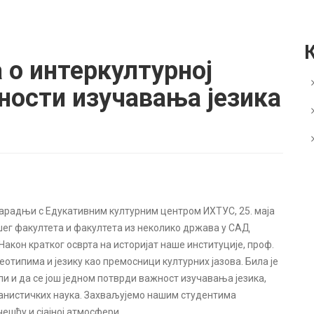
о интеркултурној
ности изучавања језика
сарадњи с Едукативним културним центром ИХТУС, 25. маја
ашег факултета и факултета из неколико држава у САД
Након кратког осврта на историјат наше институције, проф.
еотипима и језику као премосници културних јазова. Била је
али и да се још једном потврди важност изучавања језика,
анистичких наука. Захваљујемо нашим студентима
ешћу и сјајној атмосфери.‬‬