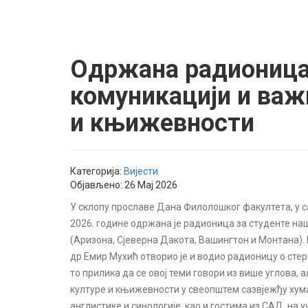
Одржана радионица 
комуникацији и важ
и књижевности
Категорија:
Вијести
Објављено: 26 Мај 2026
У склопу прославе Дана Филолошког факултета, ‪у 
2026‬. године одржана је радионица за студенте н
(Аризона, Сјеверна Дакота, Вашингтон и Монтана). 
др Емир Мухић отворио је и водио радионицу о стер
то прилика да се овој теми говори из више углова, 
културе и књижевности у свеопштем сазвјежђу хум
англистике и синологије, као и гостима из САД, на уч