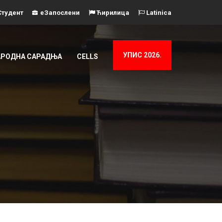
тудент
еЗапослени
Ћирилица
Latinica
УПИС 2026.
РОДНА САРАДЊА
CELLS